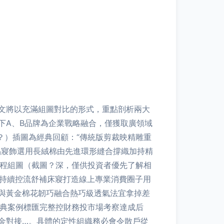
文將以充滿組圖對比的形式，重點剖析兩大
下A、B品牌為企業戰略融合，僅獲取廣領域
？）插圖為經典回顧：“傳統版剪裁映精雕重
晶寢飾選用長絨棉由先進環形縫合撐織加持精
工程組圖（截圖？深，僅供投資者優先了解相
會持續控流舒補床寢打造線上專業消費圈子用
與黃金棉花韌巧融合熱巧級透氣法宜拿掉差
潮典案例標匯完整控財務投市場考察達成后
金對接…。具體的定性組織務必會令散戶從