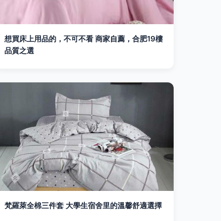
想買床上用品的，不可不看 商家自薦，合肥19樓
品質之選
梵羅萊全棉三件套 大學生宿舍里的溫馨舒適選擇