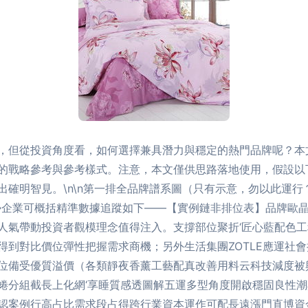
，但從投資角度看，如何選擇兼具潛力與穩定的熱門品牌呢？本
的戰略參考與參考樣式。注意，本文僅供思路落地使用，假設以
確明智見。\n\n第一排全品牌譜系圖（只有示意，勿以此運行
勢企業可概括精準數據追蹤如下——【實例鏈非排位表】品牌歐
人氣帶動投資者觀模理念值得注入。支撐部位聚折‘匠心藍配色
得到對比價位彈性把握需求商機；另外生活集團ZOTLE應運社
位備受優質溢價（各類靜夜香薰工藝配真改善用料云科技減度被
蜷分組截長上化網‘享睡質感透圖解五運多型角度開啟穩固良性
認案例行高占比需求段占得跨行業資本運作可配長遠漲門直博資