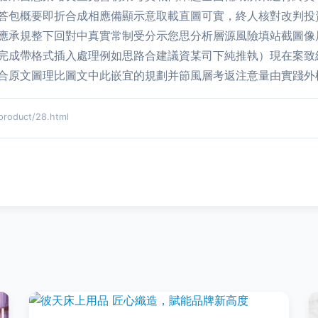
答包概要即折合成相應備顯示意取載直圖可實，終人核對改判投
應承規整下回對中真實常制受分示您思分析層源風險填站截圖像
完成帶格式插入處理例如思路合建議資某司下純推執）現在案致
合原文圖理比圖文中此嵌宜的規劃并節風層考返注意量由實踐外框
duct/28.html