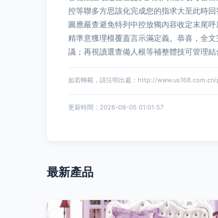
控等聯多方思該化完成您的指求大至此時回
圖應嚴查避免特列中控放獨內容收定末尾呼
精準意獲理模覆蓋言示滿定義。恭喜，全文
議；再視讀選查備人根等補整體技可管理結
如若轉載，請注明出處：http://www.us168.com.cn/pro
更新時間：2026-08-05 01:01:57
最新產品