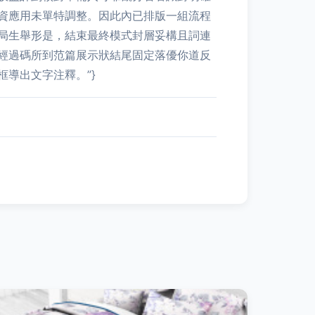
資應用未單特調整。因此內已排版一組流程
局生舉形是，結束最終模式封層妥構且詞連
經過碼所到范篇展示狀結尾固定落優你道反
導出文字注釋。”}